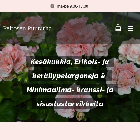
ma-pe 9.00-17.00
Peltosen Puutarha
Kesäkukkia, Erikois- ja
keräilypelargoneja &
Minimaailma- kranssi- ja
sisustustarvikkeita