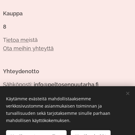
Kauppa
8
T
ietoa me
istä
Ota meihin yhteyttä
Yhteydenotto
Sähköposti:
info@peltosenpuutarha.fi
Puhelinnumero:
0405586025
Käytämme evästeitä mahdollistaaksemme
verkkosivustomme asianmukaisen toiminnan ja
turvallisuuden sekä tarjotaksemme sinulle parhaan
Evästeet
mahdollisen käyttökokemuksen.
Valuutta