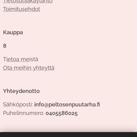
Tietosuojakäytäntö
Toimitusehdot
Kauppa
8
T
ietoa me
istä
Ota meihin yhteyttä
Yhteydenotto
Sähköposti:
info@peltosenpuutarha.fi
Puhelinnumero:
0405586025