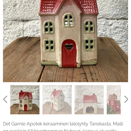
Det Gamle Apotek keraaminen talolyhty Tanskasta. Malli