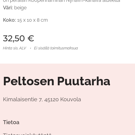
on peräisin Kööpenhaminan Nyhavn-kanava alueelta
Väri:
beige
Koko:
15 x 10 x 8 cm
32,50
€
Hinta sis. ALV
Ei sisällä toimitusmaksua
Peltosen Puutarha
Kimalaisentie 7, 45120 Kouvola
Tietoa