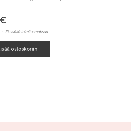
€
Ei sisällä toimitusmaksua
Lisää ostoskoriin