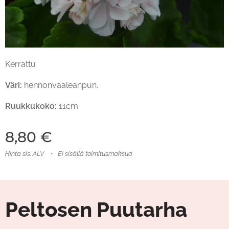
Kerrattu
Väri:
hennonvaaleanpun.
Ruukkukoko:
11cm
8,80
€
Hinta sis. ALV
Ei sisällä toimitusmaksua
Peltosen Puutarha