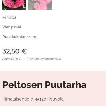
kerrattu
Väri:
pinkki
Ruukkukoko:
11cm.
32,50
€
Hinta sis. ALV
Ei sisällä toimitusmaksua
Peltosen Puutarha
Kimalaisentie 7, 45120 Kouvola