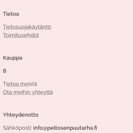
Tietoa
Tietosuojakäytäntö
Toimitusehdot
Kauppa
8
T
ietoa me
istä
Ota meihin yhteyttä
Yhteydenotto
Sähköposti:
info@peltosenpuutarha.fi