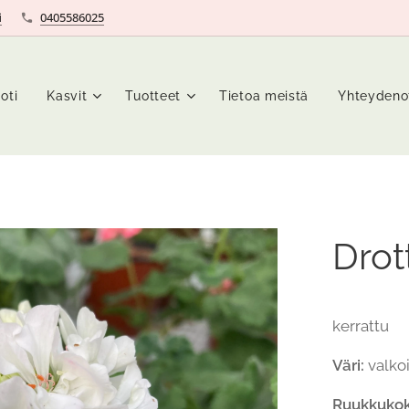
i
0405586025
oti
Kasvit
Tuotteet
Tietoa meistä
Yhteydeno
Drot
kerrattu
Väri:
valko
Ruukkukok