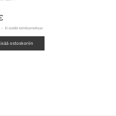
€
Ei sisällä toimitusmaksua
Lisää ostoskoriin