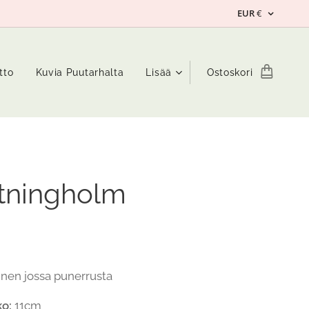
EUR
€
tto
Kuvia Puutarhalta
Lisää
Ostoskori
tningholm
inen jossa punerrusta
o:
11cm