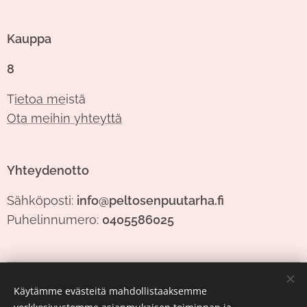
Kauppa
8
T
ietoa me
istä
Ota meihin yhteyttä
Yhteydenotto
Sähköposti:
info@peltosenpuutarha.fi
Puhelinnumero:
0405586025
Evästeet
Käytämme evästeitä mahdollistaaksemme